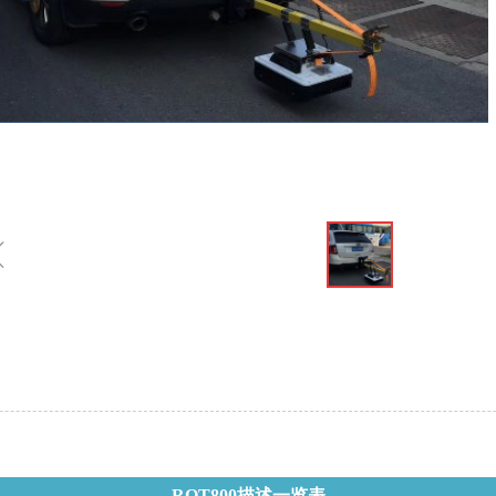
ꁆ
RQT800描述一览表