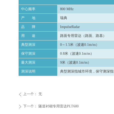
中心频率
800 MHz
产 地
瑞典
品 牌
ImpulseRadar
用 途
路面专用雷达（路面、路基）
典型测深
0～1.5米（波速0.1m/ns）
保守测深
0.8米（波速0.1m/ns）
最大测深
9米（波速0.1m/ns）
测深说明
典型测深指城市环境，保守测深指
上一个：
无
ꄴ
下一个：
隧道衬砌专用雷达PLT600
ꄲ