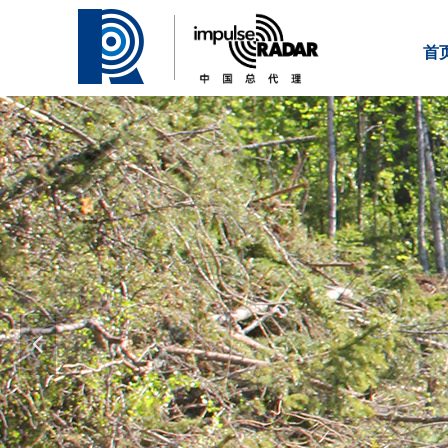
首
输，内
넳