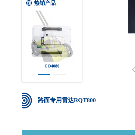
热销产品
ꂉ
CO4080
PinPointR管线雷达
路面专用雷达RQT800