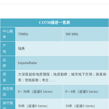
CO730描述一览表
中心频
70MHz
300 MHz
率
产
瑞典
地
品
ImpulseRadar
牌
用
大深度超前地质预报；地质勘察；城市地下空洞；路基病
途
害；管线探测；考古……
典型测
0～30米（波速0.1m/ns）
0～4米（波速0.1m/ns）
深
保守测
30米（波速0.1m/ns）
10米（波速0.1m/ns）
深