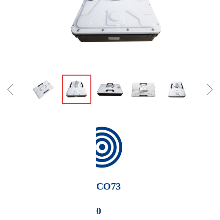
ꁆ
ꁇ
CO73
0