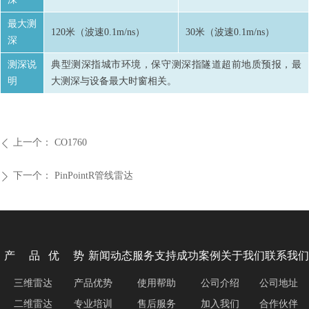
最大测
120米（波速0.1m/ns）
30米（波速0.1m/ns）
深
测深说
典型测深指城市环境，保守测深指隧道超前地质预报，最
明
大测深与设备最大时窗相关。
上一个：
CO1760
ꄴ
下一个：
PinPointR管线雷达
ꄲ
产 品
优 势
新闻动态
服务支持
成功案例
关于我们
联系我们
三维雷达
产品优势
使用帮助
公司介绍
公司地址
二维雷达
专业培训
售后服务
加入我们
合作伙伴