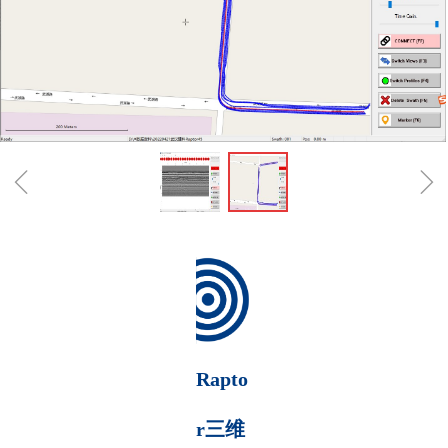
ꁆ
ꁇ
Rapto
r三维